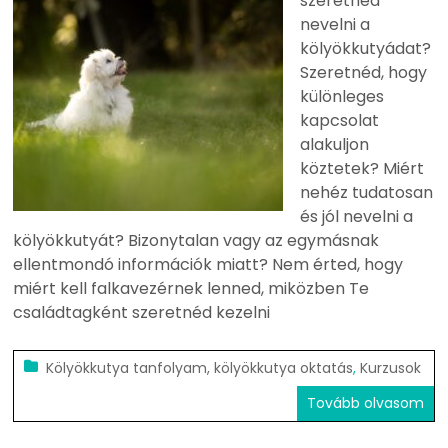
szeretnéd
nevelni a
kölyökkutyádat?
Szeretnéd, hogy
különleges
kapcsolat
alakuljon
köztetek? Miért
nehéz tudatosan
és jól nevelni a
kölyökkutyát? Bizonytalan vagy az egymásnak
ellentmondó információk miatt? Nem érted, hogy
miért kell falkavezérnek lenned, miközben Te
családtagként szeretnéd kezelni
Kölyökkutya tanfolyam, kölyökkutya oktatás
,
Kurzusok
Tovább olvasom