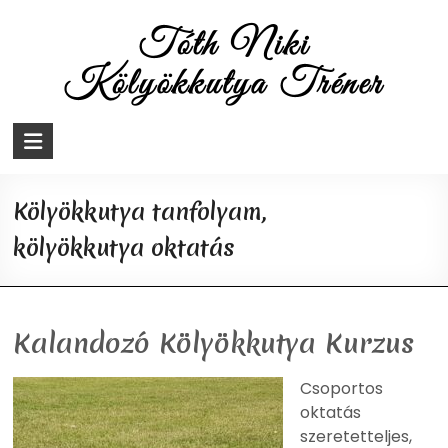
Skip
to
content
Tóth
Niki
Kölyökkutya tanfolyam,
Kölyökkutya
kölyökkutya oktatás
Tréner
Kutyaoktatás,
kutyatréning,
Kalandozó Kölyökkutya Kurzus
kutyanevelés
Csoportos
oktatás
szeretetteljes,