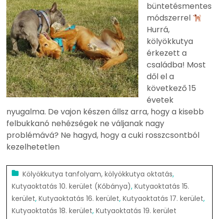
büntetésmentes
módszerrel
Hurrá,
kölyökkutya
érkezett a
családba! Most
dől el a
következő 15
évetek
nyugalma. De vajon készen állsz arra, hogy a kisebb
felbukkanó nehézségek ne váljanak nagy
problémává? Ne hagyd, hogy a cuki rosszcsontból
kezelhetetlen
Kölyökkutya tanfolyam, kölyökkutya oktatás
,
Kutyaoktatás 10. kerület (Kőbánya)
,
Kutyaoktatás 15.
kerület
,
Kutyaoktatás 16. kerület
,
Kutyaoktatás 17. kerület
,
Kutyaoktatás 18. kerület
,
Kutyaoktatás 19. kerület