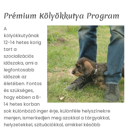
Prémium Kölyökkutya Program
A
kölyökkutyának
12-14 hetes korig
tart a
szocializációs
időszaka, ami a
legfontosabb
időszak az
életében. Fontos
és szükséges,
hogy ebben a 8-
14 hetes korban
sok különböző inger érje, különféle helyszínekre
menjen, ismerkedjen meg azokkal a tárgyakkal,
helyzetekkel, szituációkkal, amikkel később