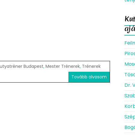
Kut
aj
Feil
Piro
Moso
Kutyatréner Budapest
,
Mester Trénerek
,
Trénerek
Tóso
Tovább olvasom
Dr. 
Szab
Korb
Szép
Bogá