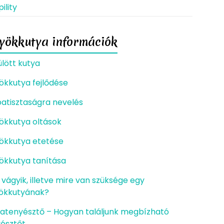
ility
lyökkutya információk
ülött kutya
ökkutya fejlődése
atisztaságra nevelés
ökkutya oltások
ökkutya etetése
ökkutya tanítása
 vágyik, illetve mire van szüksége egy
yökkutyának?
atenyésztő – Hogyan találjunk megbízható
észtőt