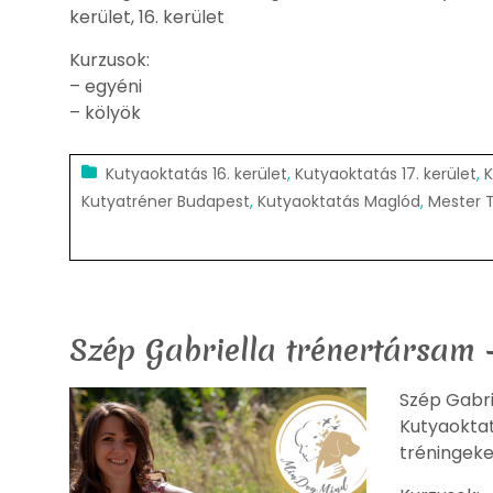
kerület, 16. kerület
Kurzusok:
– egyéni
– kölyök
Kutyaoktatás 16. kerület
,
Kutyaoktatás 17. kerület
,
K
Kutyatréner Budapest
,
Kutyaoktatás Maglód
,
Mester 
Szép Gabriella trénertársam –
Szép Gabri
Kutyaoktat
tréningeke