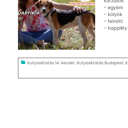
Kurzusok:
– egyéni
– kölyök
– felnőtt
– happility
Kutyaoktatás 14. kerület
,
Kutyaoktatás Budapest, 