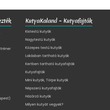
ezték
KutyaKaland – Kutyafajták
ó
Kistestű kutyák
Nagytestű kutyák
Közepes testű kutyák
tréner
Lakásban tartható kutyák
Kertben tartható kutyafajták
Kutyafajták
Mini kutyák, Törpe kutyák
Népszerű kutyafajták
Házőrző kutyák
ispest)
Milyen kutyát vegyek?