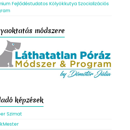
ium Fejlődéstudatos Kölyökkutya Szocializációs
gram
tyaoktatás módszere
ladó képzések
er Szimat
kkMester