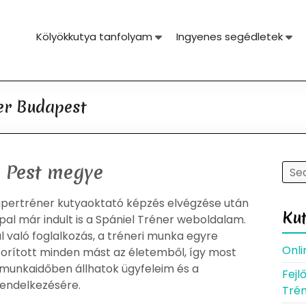
Kölyökkutya tanfolyam
Ingyenes segédletek
er Budapest
 Pest megye
upertréner kutyaoktató képzés elvégzése után
Ku
al már indult is a Spániel Tréner weboldalam.
l való foglalkozás, a tréneri munka egyre
Onli
zorított minden mást az életemből, így most
 munkaidőben állhatok ügyfeleim és a
Fejl
rendelkezésére.
Trén