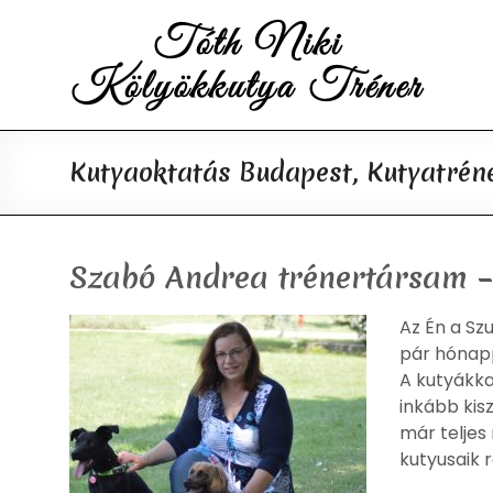
Skip
to
Tóth
content
Niki
Kölyökkutya
Kutyaoktatás Budapest, Kutyatrén
Tréner
Kutyaoktatás,
kutyatréning,
Szabó Andrea trénertársam –
kutyanevelés
Az Én a Sz
pár hónapp
A kutyákka
inkább kis
már teljes
kutyusaik 