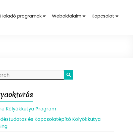
Haladó programok
Weboldalaim
Kapcsolat
tyaoktatás
ne Kölyökkutya Program
ődéstudatos és Kapcsolatépítő Kölyökkutya
ing