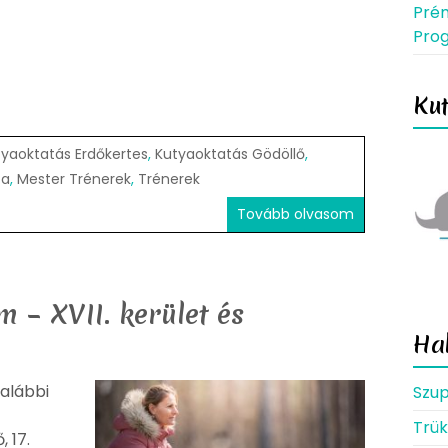
Prém
Pro
Ku
tyaoktatás Erdőkertes
,
Kutyaoktatás Gödöllő
,
za
,
Mester Trénerek
,
Trénerek
Tovább olvasom
 – XVII. kerület és
Ha
alábbi
Szup
Trü
 17.