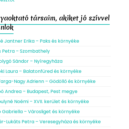
yaoktató társaim, akiket jó szívvel
ánlok
né Jantner Erika – Paks és környéke
s Petra – Szombathely
lygó Sándor – Nyíregyháza
ki Laura – Balatonfüred és környéke
Varga-Nagy Adrienn – Gödöllő és környéke
ó Andrea – Budapest, Pest megye
ulyné Noémi – XVII. kerület és környéke
 Gabriella – Városliget és környéke
r-Lukáts Petra – Veresegyháza és környéke