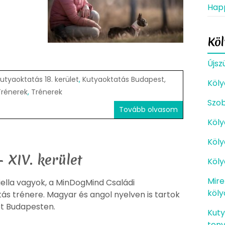
Happ
Kö
Újsz
utyaoktatás 18. kerület
,
Kutyaoktatás Budapest,
Köly
Trénerek
,
Trénerek
Szob
Tovább olvasom
Köly
Köly
 XIV. kerület
Köly
Mire
ella vagyok, a MinDogMind Családi
köl
ás trénere. Magyar és angol nyelven is tartok
t Budapesten.
Kuty
teny