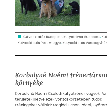
Kutyaoktatás Budapest, Kutyatréner Budapest
,
Ku
Kutyaoktatás Pest megye
,
Kutyaoktatás Veresegyhá
Korbulyné Noémi trénertársam
környéke
Korbulyné Noémi Családi kutyatréner vagyok. Az 
területek illetve ezek vonzáskörzetében tudok
tréningeket vállalni: Maglód, Ecser, Pécel, Gyömrő,