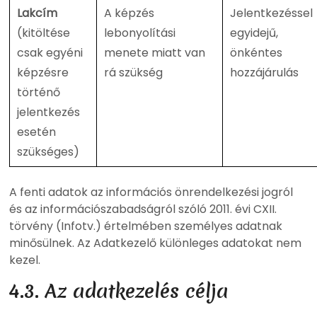
Lakcím
A képzés
Jelentkezéssel
(kitöltése
lebonyolítási
egyidejű,
csak egyéni
menete miatt van
önkéntes
képzésre
rá szükség
hozzájárulás
történő
jelentkezés
esetén
szükséges)
A fenti adatok az információs önrendelkezési jogról
és az információszabadságról szóló 2011. évi CXII.
törvény (Infotv.) értelmében személyes adatnak
minősülnek. Az Adatkezelő különleges adatokat nem
kezel.
4.3. Az adatkezelés célja