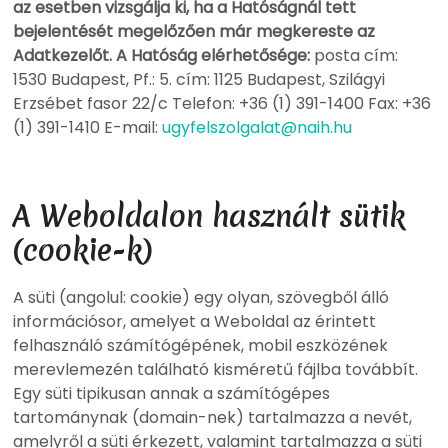
az esetben vizsgálja ki, ha a Hatóságnál tett
bejelentését megelőzően már megkereste az
Adatkezelőt.
A Hatóság elérhetősége:
posta cím:
1530 Budapest, Pf.: 5. cím: 1125 Budapest, Szilágyi
Erzsébet fasor 22/c Telefon: +36 (1) 391-1400 Fax: +36
(1) 391-1410 E-mail:
ugyfelszolgalat@naih.hu
A Weboldalon használt sütik
(cookie-k)
A süti (angolul: cookie) egy olyan, szövegből álló
információsor, amelyet a Weboldal az érintett
felhasználó számítógépének, mobil eszközének
merevlemezén található kisméretű fájlba továbbít.
Egy süti tipikusan annak a számítógépes
tartománynak (domain-nek) tartalmazza a nevét,
amelyről a süti érkezett, valamint tartalmazza a süti