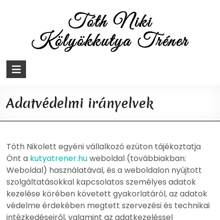
Skip
to
content
Tóth
Niki
Adatvédelmi irányelvek
Kölyökkutya
Tréner
Tóth Nikolett egyéni vállalkozó ezúton tájékoztatja
Kutyaoktatás,
Önt a
kutyatrener.hu
weboldal (továbbiakban:
kutyatréning,
Weboldal) használatával, és a weboldalon nyújtott
kutyanevelés
szolgáltatásokkal kapcsolatos személyes adatok
kezelése körében követett gyakorlatáról, az adatok
védelme érdekében megtett szervezési és technikai
intézkedéseiről, valamint az adatkezeléssel