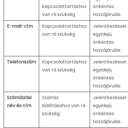
kapcsolattartáshoz
önkéntes
van rá szükség
hozzájárulás
E-mail-cím
Kapcsolattartáshoz
Jelentkezéssel
van rá szükség
egyidejű,
önkéntes
hozzájárulás
Telefonszám
Kapcsolattartáshoz
Jelentkezéssel
van rá szükség
egyidejű,
önkéntes
hozzájárulás
Számlázási
Számla
Jelentkezéssel
név és cím
kiállításához van rá
egyidejű,
szükség
önkéntes
hozzájárulás