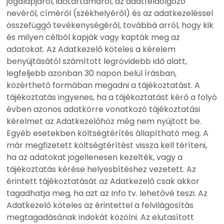
jogalapjáról, időtartamáról, az adatfeldolgozó
nevéről, címéről (székhelyéről) és az adatkezeléssel
összefüggő tevékenységéről, továbbá arról, hogy kik
és milyen célból kapják vagy kapták meg az
adatokat. Az Adatkezelő köteles a kérelem
benyújtásától számított legrövidebb idő alatt,
legfeljebb azonban 30 napon belül írásban,
közérthető formában megadni a tájékoztatást. A
tájékoztatás ingyenes, ha a tájékoztatást kérő a folyó
évben azonos adatkörre vonatkozó tájékoztatási
kérelmet az Adatkezelőhöz még nem nyújtott be.
Egyéb esetekben költségtérítés állapítható meg. A
már megfizetett költségtérítést vissza kell téríteni,
ha az adatokat jogellenesen kezelték, vagy a
tájékoztatás kérése helyesbítéshez vezetett. Az
érintett tájékoztatását az Adatkezelő csak akkor
tagadhatja meg, ha azt az Info tv. lehetővé teszi. Az
Adatkezelő köteles az érintettel a felvilágosítás
megtagadásának indokát közölni. Az elutasított