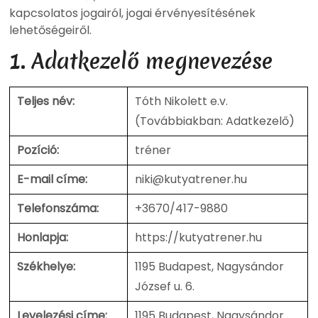
kapcsolatos jogairól, jogai érvényesítésének
lehetőségeiről.
1. Adatkezelő megnevezése
Teljes név:
Tóth Nikolett e.v.
(Továbbiakban: Adatkezelő)
Pozíció:
tréner
E-mail címe:
niki@kutyatrener.hu
Telefonszáma:
+3670/417-9880
Honlapja:
https://kutyatrener.hu
Székhelye:
1195 Budapest, Nagysándor
József u. 6.
Levelezési címe:
1195 Budapest, Nagysándor