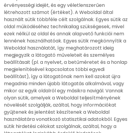
érvényességi idejét, és egy véletlenszerűen
létrehozott számot (értéket). A Weboldal által
használt sütik többféle célt szolgálnak. Egyes sütik az
oldal működéséhez technikailag szükségesek, mivel
ezek nélkül az oldal és annak alapvető funkciói nem
lennének használhatóak. Egyes sütik megkönnyítik a
Weboldal használatát, így meghatározott ideig
megjegyzik a látogató műveleteit és személyes
beállításait (pl. a nyelvet, a betűméretet és a honlap
megjelenítésével kapcsolatos többi egyedi
beállítást), így a látogatónak nem kell azokat újra
megadnia minden újabb látogatás alkalmával, vagy
mikor az egyik oldalról egy másikra navigál. Vannak
olyan sütik, amelyek a Weboldal teljesítményének
növelését szolgálják, azáltal, hogy információkat
gyűjtenek és jelentést készítenek a Weboldal
használatára vonatkozó statisztikai adatokból. Egyes
sütik hirdetési célokat szolgálnak, azáltal, hogy a