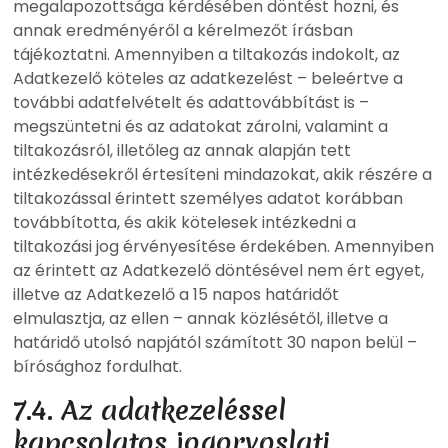
megalapozottsága kérdésében döntést hozni, és
annak eredményéről a kérelmezőt írásban
tájékoztatni. Amennyiben a tiltakozás indokolt, az
Adatkezelő köteles az adatkezelést – beleértve a
további adatfelvételt és adattovábbítást is –
megszüntetni és az adatokat zárolni, valamint a
tiltakozásról, illetőleg az annak alapján tett
intézkedésekről értesíteni mindazokat, akik részére a
tiltakozással érintett személyes adatot korábban
továbbította, és akik kötelesek intézkedni a
tiltakozási jog érvényesítése érdekében. Amennyiben
az érintett az Adatkezelő döntésével nem ért egyet,
illetve az Adatkezelő a 15 napos határidőt
elmulasztja, az ellen – annak közlésétől, illetve a
határidő utolsó napjától számított 30 napon belül –
bírósághoz fordulhat.
7.4. Az adatkezeléssel
kapcsolatos jogorvoslati