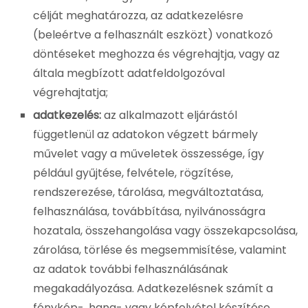
célját meghatározza, az adatkezelésre
(beleértve a felhasznált eszközt) vonatkozó
döntéseket meghozza és végrehajtja, vagy az
általa megbízott adatfeldolgozóval
végrehajtatja;
adatkezelés:
az alkalmazott eljárástól
függetlenül az adatokon végzett bármely
művelet vagy a műveletek összessége, így
például gyűjtése, felvétele, rögzítése,
rendszerezése, tárolása, megváltoztatása,
felhasználása, továbbítása, nyilvánosságra
hozatala, összehangolása vagy összekapcsolása,
zárolása, törlése és megsemmisítése, valamint
az adatok további felhasználásának
megakadályozása. Adatkezelésnek számít a
fénykép-, hang- vagy képfelvétel készítése,