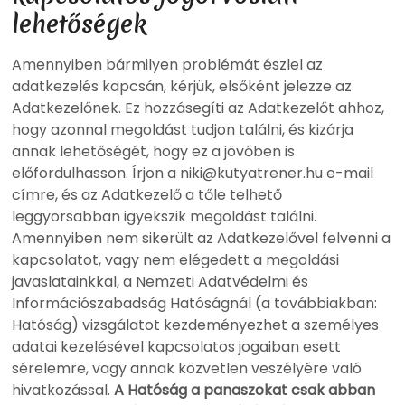
lehetőségek
Amennyiben bármilyen problémát észlel az
adatkezelés kapcsán, kérjük, elsőként jelezze az
Adatkezelőnek. Ez hozzásegíti az Adatkezelőt ahhoz,
hogy azonnal megoldást tudjon találni, és kizárja
annak lehetőségét, hogy ez a jövőben is
előfordulhasson. Írjon a niki@kutyatrener.hu e-mail
címre, és az Adatkezelő a tőle telhető
leggyorsabban igyekszik megoldást találni.
Amennyiben nem sikerült az Adatkezelővel felvenni a
kapcsolatot, vagy nem elégedett a megoldási
javaslatainkkal, a Nemzeti Adatvédelmi és
Információszabadság Hatóságnál (a továbbiakban:
Hatóság) vizsgálatot kezdeményezhet a személyes
adatai kezelésével kapcsolatos jogaiban esett
sérelemre, vagy annak közvetlen veszélyére való
hivatkozással.
A Hatóság a panaszokat csak abban